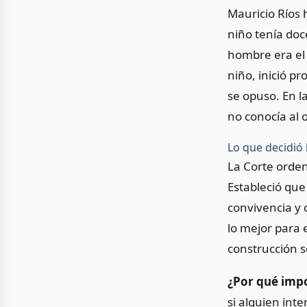
Mauricio Ríos 
niño tenía do
hombre era el 
niño, inició p
se opuso. En l
no conocía al o
Lo que decidió 
La Corte orden
Estableció que
convivencia y 
lo mejor para 
construcción s
¿Por qué impo
si alguien int