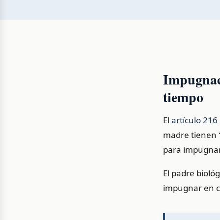
Impugnaci
tiempo
El
artículo 216 
madre tienen
para impugnar
El padre bioló
impugnar en cu