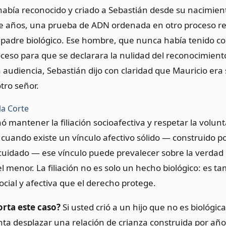
había reconocido y criado a Sebastián desde su nacimien
ce años, una prueba de ADN ordenada en otro proceso re
padre biológico. Ese hombre, que nunca había tenido co
roceso para que se declarara la nulidad del reconocimien
a audiencia, Sebastián dijo con claridad que Mauricio era
tro señor.
la Corte
ó mantener la filiación socioafectiva y respetar la volun
 cuando existe un vínculo afectivo sólido — construido p
cuidado — ese vínculo puede prevalecer sobre la verdad b
el menor. La filiación no es solo un hecho biológico: es 
ocial y afectiva que el derecho protege.
rta este caso?
Si usted crió a un hijo que no es biológi
enta desplazar una relación de crianza construida por año