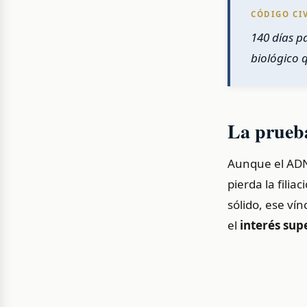
CÓDIGO CIV
140 días p
biológico 
La prueb
Aunque el ADN 
pierda la fili
sólido, ese vín
el
interés sup