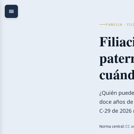
FAMILIA · FI
Filia
pater
cuánd
¿Quién puede
doce años de 
C-29 de 2026 
Norma central:
CC ar