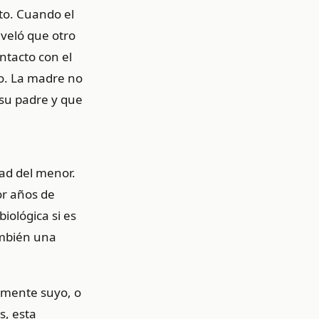
to. Cuando el
veló que otro
ntacto con el
to. La madre no
 su padre y que
tad del menor.
or años de
iológica si es
también una
camente suyo, o
s, esta